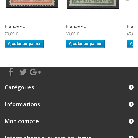
France -...
France -...
France
70,00 €
60,00 €
45,00 
Ajouter au panier
Ajouter au panier
Ajou
Catégories
Informations
Mon compte