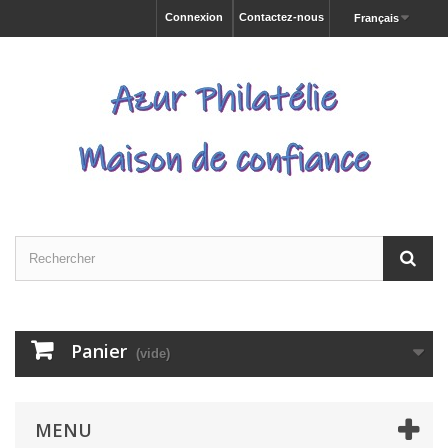
Connexion
Contactez-nous
Français
Panier
(vide)
MENU