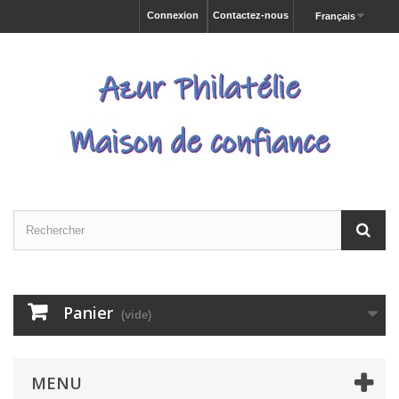
Connexion
Contactez-nous
Français
Panier
(vide)
MENU