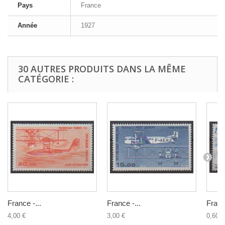
Pays
France
Année
1927
30 AUTRES PRODUITS DANS LA MÊME
CATÉGORIE :
France -...
France -...
France
4,00 €
3,00 €
0,60 €