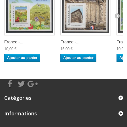
France -...
France -...
France
10,00 €
15,00 €
10,00 
Ajouter au panier
Ajouter au panier
Ajou
Catégories
Informations