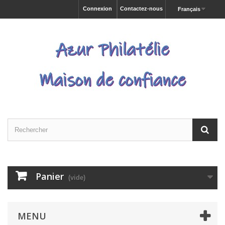
Connexion
Contactez-nous
Français
Panier
(vide)
MENU