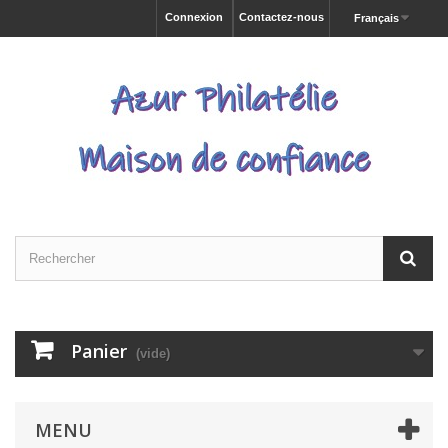
Connexion
Contactez-nous
Français
Panier
(vide)
MENU