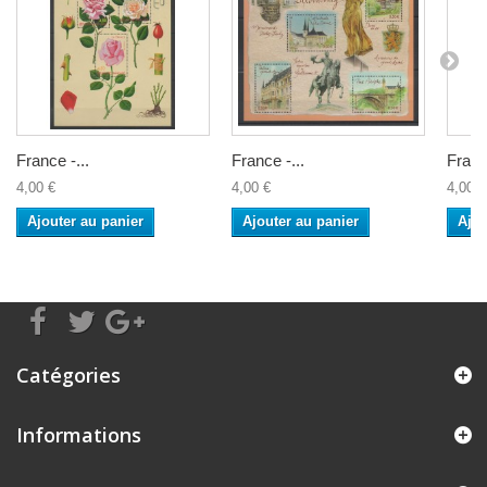
France -...
France -...
France
4,00 €
4,00 €
4,00 €
Ajouter au panier
Ajouter au panier
Ajou
Catégories
Informations