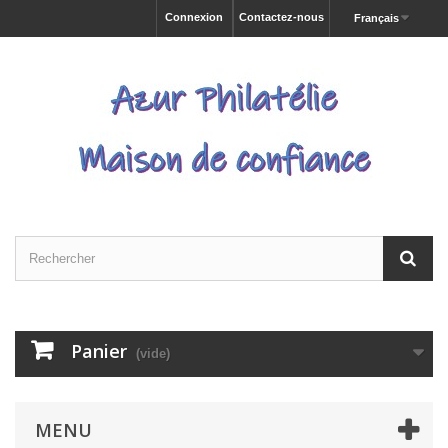
Connexion
Contactez-nous
Français
Panier
(vide)
MENU