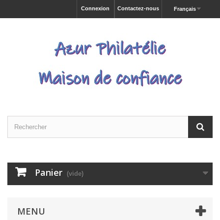
Connexion
Contactez-nous
Français
Panier
(vide)
MENU