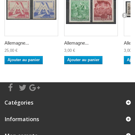
Allemagne...
Allemagne...
Allem
25,00 €
3,00 €
3,00 €
Ajouter au panier
Ajouter au panier
Ajou
Catégories
Informations