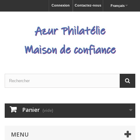
Connexion
Contactez-nous
Français
Panier
(vide)
MENU