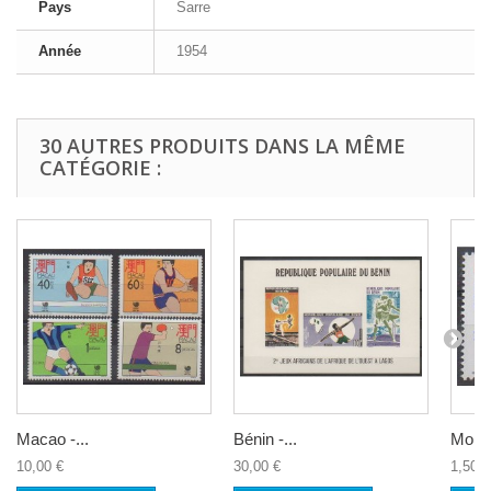
Pays
Sarre
Année
1954
30 AUTRES PRODUITS DANS LA MÊME
CATÉGORIE :
Macao -...
Bénin -...
Monac
10,00 €
30,00 €
1,50 €