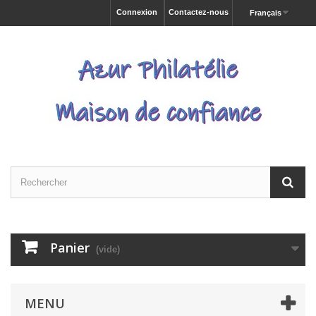
Connexion
Contactez-nous
Français
Panier
(vide)
MENU