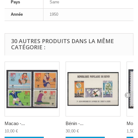
Pays
Sarre
Année
1950
30 AUTRES PRODUITS DANS LA MÊME
CATÉGORIE :
Macao -...
Bénin -...
Monac
10,00 €
30,00 €
1,50 €