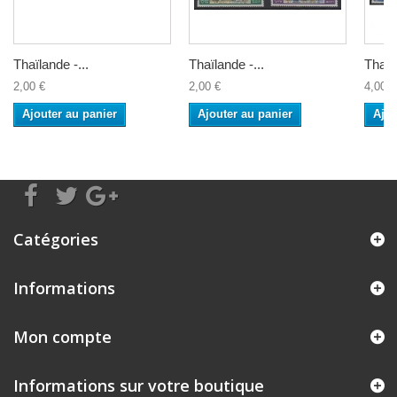
Thaïlande -...
Thaïlande -...
Thaïla
2,00 €
2,00 €
4,00 €
Ajouter au panier
Ajouter au panier
Ajou
Catégories
Informations
Mon compte
Informations sur votre boutique