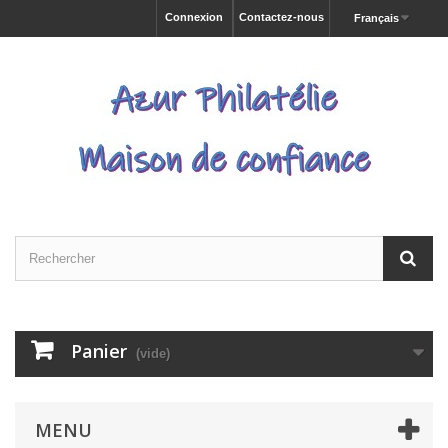
Connexion
Contactez-nous
Français
Panier
(vide)
MENU