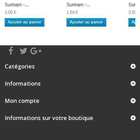
Surinam -...
Surinam -...
Surin
2,00 €
1,50 €
3,50 €
Ajouter au panier
Ajouter au panier
Ajou
Catégories
Informations
Mon compte
Informations sur votre boutique