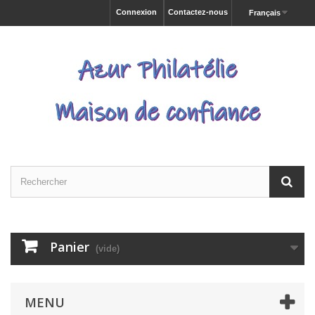
Connexion
Contactez-nous
Français
Panier
(vide)
MENU