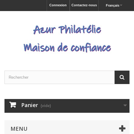
Connexion
Contactez-nous
Français
Panier
(vide)
MENU