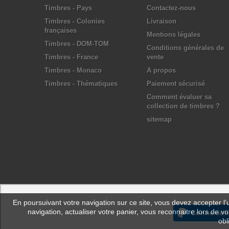
Timbres - Pays
Contactez-nous
Timbres - Colonies
Livraison
françaises
Mentions légales
Timbres - DOM-TOM
Conditions générales de
Timbres - France
vente
Timbres - Monaco
A propos
Timbres - Thématiques
Paiement sécurisé
Comment évaluer sa
collection de timbres ?
sitemap
En poursuivant votre navigation sur ce site, vous devez accepter l’ut
navigation, actualiser votre panier, vous reconnaitre lors de vo
Connexion
obl