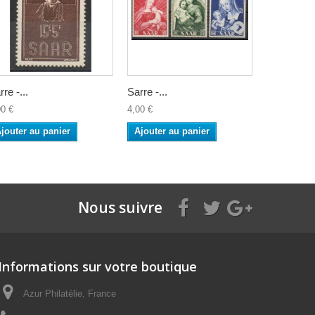
rre -...
Sarre -...
Sarre -...
00 €
4,00 €
50,00 €
jouter au panier
Ajouter au panier
Ajouter a
Nous suivre
Informations sur votre boutique
Azur Philatélie, France