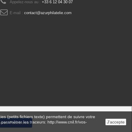
Appelez-nous au :
+33 6 12 04 30 07
E-mail :
contact@azurphilatelie.com
es (petits fichiers texte) permettent de suivre votre
 paramétrer les traceurs: http://www.cnil.fr/vos-
J'accepte
avec Facebook