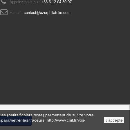
Appelez-nous au :
+33 6 12 04 30 07
E-mail :
contact@azurphilatelie.com
es (petits fichiers texte) permettent de suivre votre
 paramétrer les traceurs: http://www.cnil.fr/vos-
J'accepte
avec Facebook