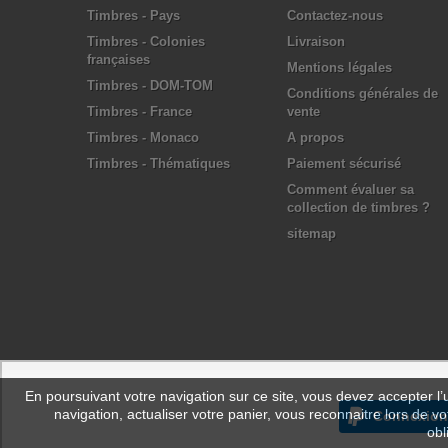
Timbres - Pays
Contactez-nous
Timbres - Colonies
Livraison
françaises
Mentions légales
Timbres - DOM-TOM
Conditions générales de
Timbres - France
vente
Timbres - Monaco
A propos
Timbres - Thématiques
Paiement sécurisé
Comment évaluer sa
collection de timbres ?
sitemap
En poursuivant votre navigation sur ce site, vous devez accepter l’ut
navigation, actualiser votre panier, vous reconnaitre lors de vo
Connexion
obl