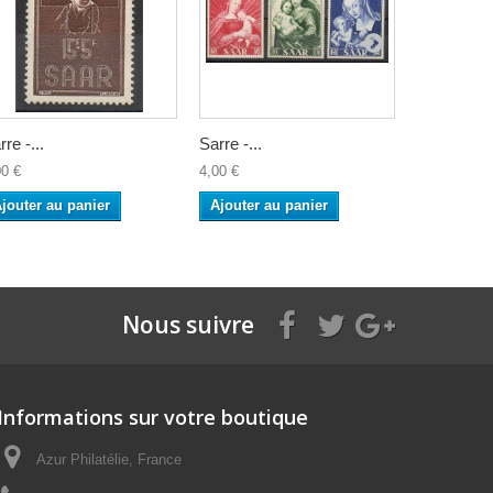
rre -...
Sarre -...
Sarre -...
00 €
4,00 €
50,00 €
jouter au panier
Ajouter au panier
Ajouter a
Nous suivre
Informations sur votre boutique
Azur Philatélie, France