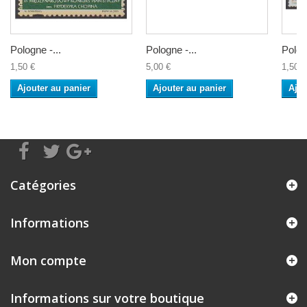
Pologne -...
Pologne -...
Pologn
1,50 €
5,00 €
1,50 €
Ajouter au panier
Ajouter au panier
Ajou
Catégories
Informations
Mon compte
Informations sur votre boutique