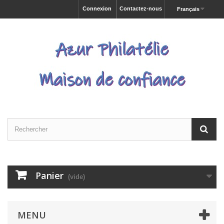
Connexion
Contactez-nous
Français
Panier
(vide)
MENU