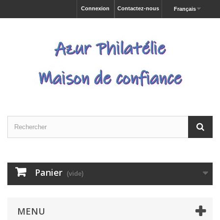
Connexion
Contactez-nous
Français
Panier
(vide)
MENU