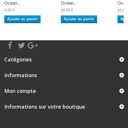
Océan...
Océan...
Océan
4,00 €
60,00 €
10,00 
Ajouter au panier
Ajouter au panier
Ajou
Catégories
Informations
Mon compte
Informations sur votre boutique