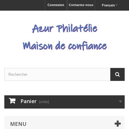
Connexion
Contactez-nous
Français
Panier
(vide)
MENU