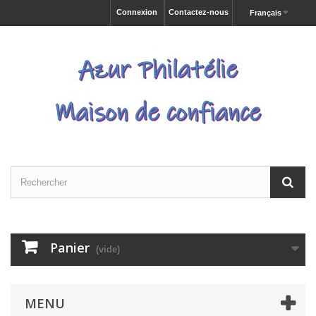
Connexion
Contactez-nous
Français
Panier
(vide)
MENU