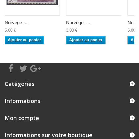
Norvège -...
Norvège -...
Norvè
5,00 €
3,00 €
5,00 €
Ajouter au panier
Ajouter au panier
Ajou
Catégories
Informations
Mon compte
Informations sur votre boutique