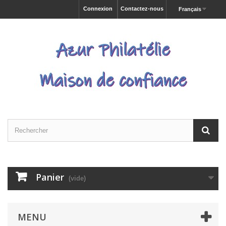
Connexion
Contactez-nous
Français
Panier
(vide)
MENU