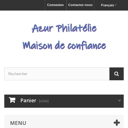
Connexion
Contactez-nous
Français
Panier
(vide)
MENU