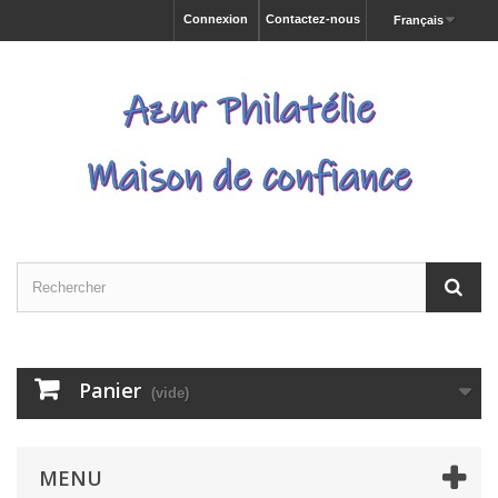
Connexion
Contactez-nous
Français
Panier
(vide)
MENU