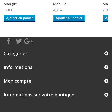
Man (Ile...
Man (Ile...
Man (I
3,00 €
4,00 €
2,50 €
Ajouter au panier
Ajouter au panier
Ajou
Catégories
Informations
Mon compte
Informations sur votre boutique