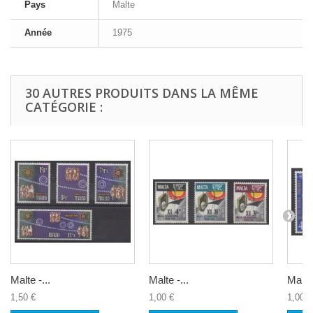
Pays
Malte
Année
1975
30 AUTRES PRODUITS DANS LA MÊME
CATÉGORIE :
Malte -...
Malte -...
Malte 
1,50 €
1,00 €
1,00 €