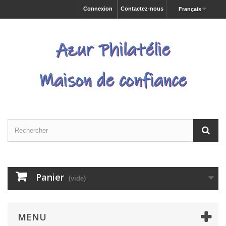
Connexion
Contactez-nous
Français
Panier
(vide)
MENU