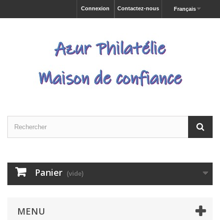
Connexion
Contactez-nous
Français
Panier
(vide)
MENU