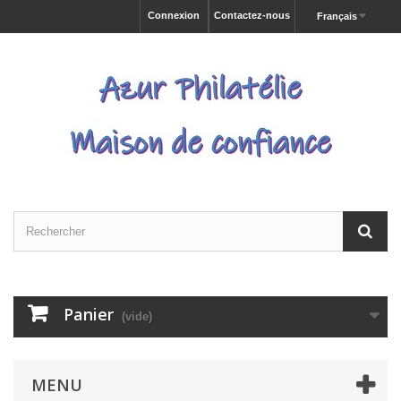
Connexion
Contactez-nous
Français
Panier
(vide)
MENU