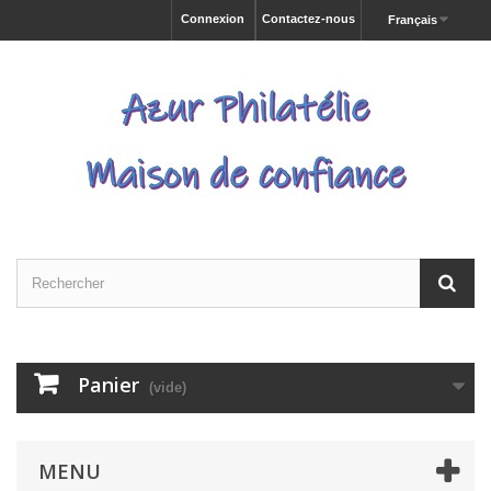
Connexion
Contactez-nous
Français
Panier
(vide)
MENU