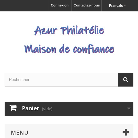
Connexion
Contactez-nous
Français
Panier
(vide)
MENU