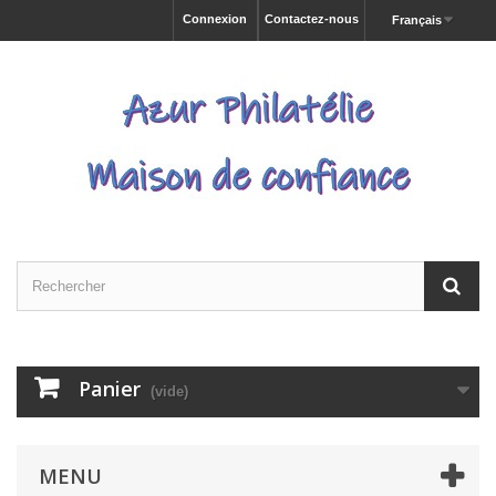
Connexion
Contactez-nous
Français
Panier
(vide)
MENU