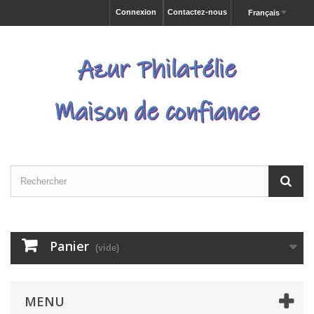
Connexion
Contactez-nous
Français
Panier
(vide)
MENU