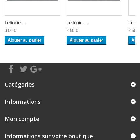
Lettonie -...
Lettonie -...
Letton
3,00 €
2,50 €
2,50 €
Ajouter au panier
Ajouter au panier
Ajou
Catégories
Informations
Mon compte
Informations sur votre boutique