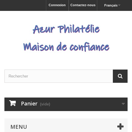
Connexion
Contactez-nous
Français
Panier
(vide)
MENU