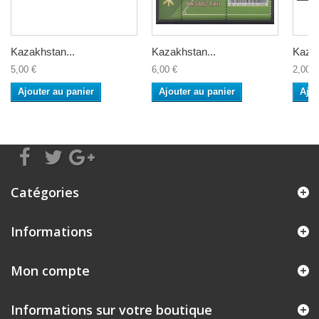
Kazakhstan...
Kazakhstan...
Kazak
5,00 €
6,00 €
2,00 €
Ajouter au panier
Ajouter au panier
Ajou
Catégories
Informations
Mon compte
Informations sur votre boutique