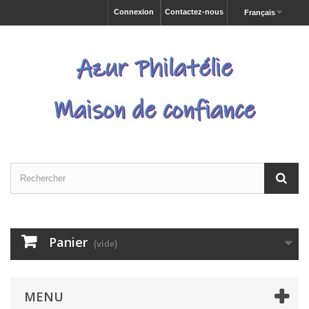
Connexion
Contactez-nous
Français
Panier
(vide)
MENU