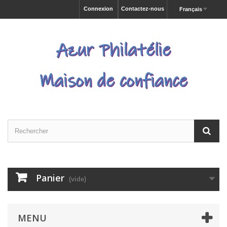
Connexion
Contactez-nous
Français
Panier
(vide)
MENU