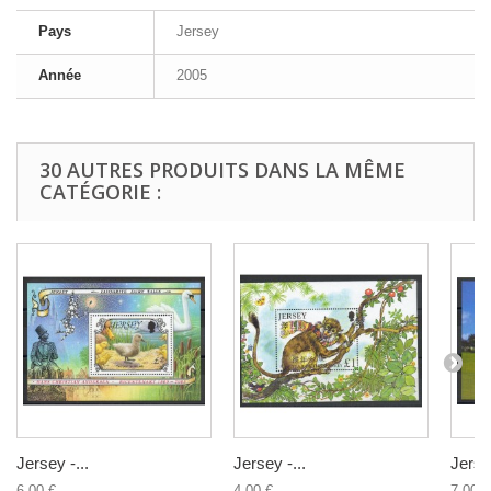
Pays
Jersey
Année
2005
30 AUTRES PRODUITS DANS LA MÊME
CATÉGORIE :
Jersey -...
Jersey -...
Jersey
6,00 €
4,00 €
7,00 €