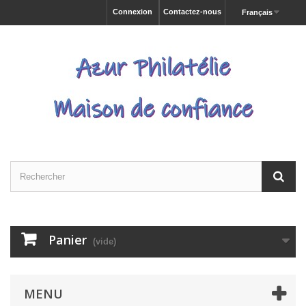
Connexion
Contactez-nous
Français
Panier
(vide)
MENU