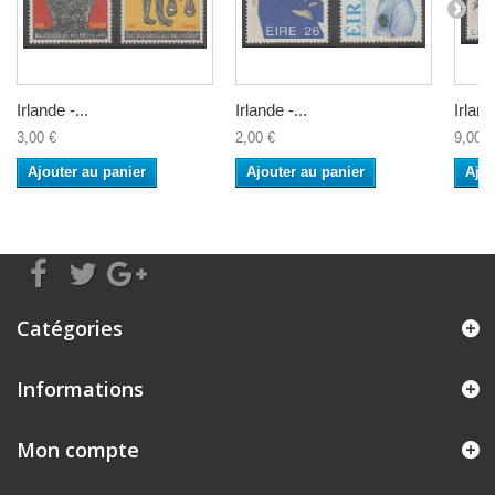
Irlande -...
Irlande -...
Irland
3,00 €
2,00 €
9,00 €
Ajouter au panier
Ajouter au panier
Ajou
Catégories
Informations
Mon compte