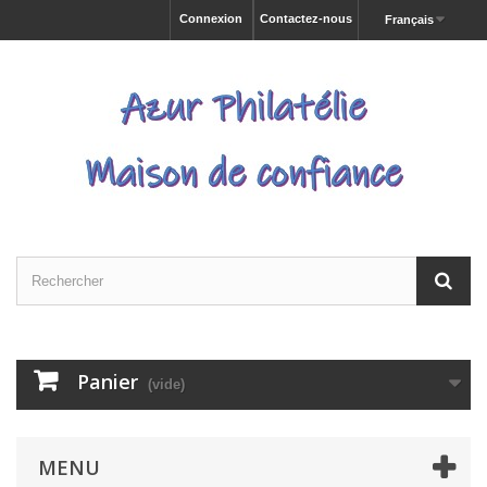
Connexion
Contactez-nous
Français
Panier
(vide)
MENU