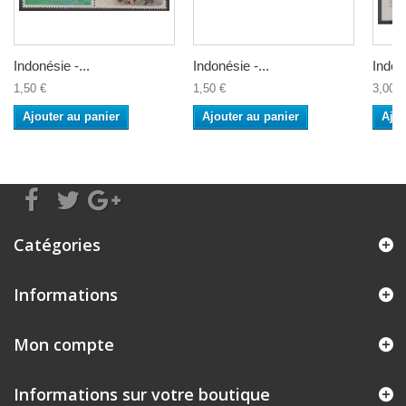
Indonésie -...
Indonésie -...
Indoné
1,50 €
1,50 €
3,00 €
Ajouter au panier
Ajouter au panier
Ajou
Catégories
Informations
Mon compte
Informations sur votre boutique