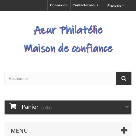
Connexion
Contactez-nous
Français
Panier
(vide)
MENU