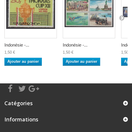
Indonésie -...
Indonésie -...
Indoné
1,50 €
1,50 €
1,50 €
Ajouter au panier
Ajouter au panier
Ajou
Catégories
Informations