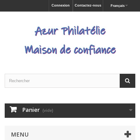
Connexion
Contactez-nous
Français
Panier
(vide)
MENU