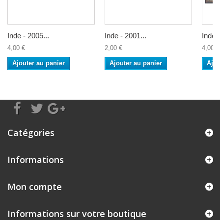
Inde - 2005...
Inde - 2001...
Inde -
4,00 €
2,00 €
4,00 €
Ajouter au panier
Ajouter au panier
Ajou
Catégories
Informations
Mon compte
Informations sur votre boutique