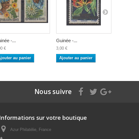
inée -...
Guinée -...
Guinée -...
00 €
3,00 €
2,00 €
jouter au panier
Ajouter au panier
Ajouter a
Nous suivre
Informations sur votre boutique
Azur Philatélie, France