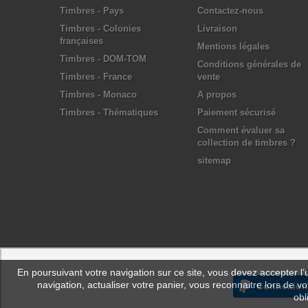
Timbres - Pays
Contactez-nous
Timbres - Colonies
Livraison
françaises
Mentions légales
Timbres - DOM-TOM
Conditions générales de
Timbres - France
vente
Timbres - Monaco
A propos
Timbres - Thématiques
Paiement sécurisé
Comment évaluer sa
collection de timbres ?
sitemap
En poursuivant votre navigation sur ce site, vous devez accepter l’ut
navigation, actualiser votre panier, vous reconnaitre lors de vo
Connexion
obl