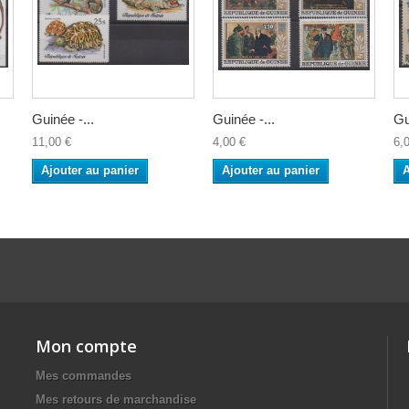
Guinée -...
Guinée -...
Gu
11,00 €
4,00 €
6,
Ajouter au panier
Ajouter au panier
A
Mon compte
Mes commandes
Mes retours de marchandise