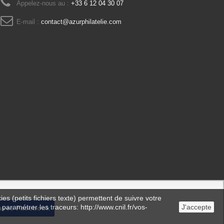
Appelez-nous au :
+33 6 12 04 30 07
E-mail :
contact@azurphilatelie.com
es (petits fichiers texte) permettent de suivre votre
 paramétrer les traceurs: http://www.cnil.fr/vos-
J'accepte
avec Facebook