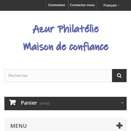
Connexion
Contactez-nous
Français
Panier
(vide)
MENU