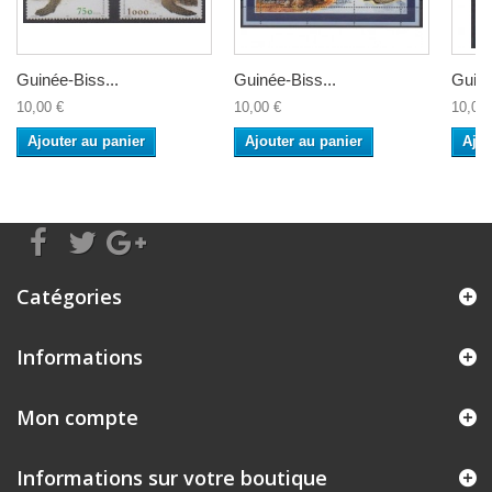
Guinée-Biss...
Guinée-Biss...
Guiné
10,00 €
10,00 €
10,00 
Ajouter au panier
Ajouter au panier
Ajou
Catégories
Informations
Mon compte
Informations sur votre boutique