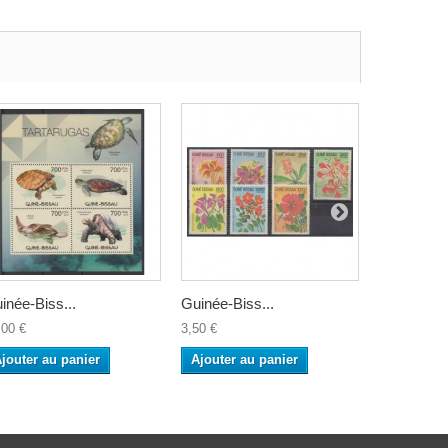
inée-Biss...
Guinée-Biss...
Guinée-Bis
,00 €
3,50 €
3,00 €
jouter au panier
Ajouter au panier
Ajouter a