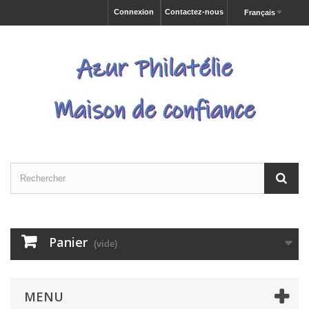
Connexion
Contactez-nous
Français
Panier
(vide)
MENU