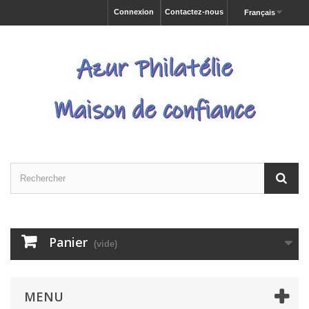
Connexion
Contactez-nous
Français
Panier
(vide)
MENU