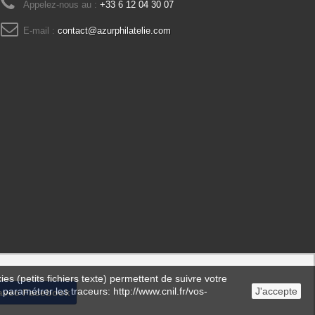
Appelez-nous au :
+33 6 12 04 30 07
E-mail :
contact@azurphilatelie.com
es (petits fichiers texte) permettent de suivre votre
 paramétrer les traceurs: http://www.cnil.fr/vos-
J'accepte
avec Facebook