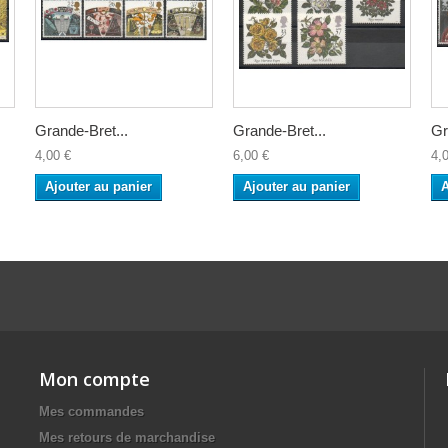
Grande-Bret...
Grande-Bret...
Gr
4,00 €
6,00 €
4,
Ajouter au panier
Ajouter au panier
A
Mon compte
Mes commandes
Mes retours de marchandise