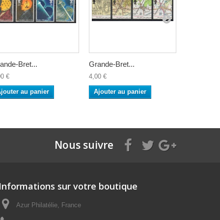
ande-Bret...
Grande-Bret...
Grande-Bre
00 €
4,00 €
4,00 €
jouter au panier
Ajouter au panier
Ajouter a
Nous suivre
Informations sur votre boutique
Azur Philatélie, France