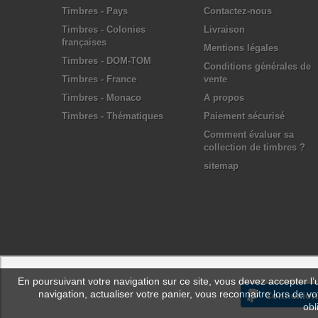
Timbres - Pays
Contactez-nous
Timbres - Colonies
Livraison
françaises
Mentions légales
Timbres - DOM-TOM
Conditions générales de
Timbres - France
vente
Timbres - Monaco
A propos
Timbres - Thématiques
Paiement sécurisé
Comment évaluer sa
collection de timbres ?
sitemap
En poursuivant votre navigation sur ce site, vous devez accepter l’ut
navigation, actualiser votre panier, vous reconnaitre lors de vo
Connexion
obl