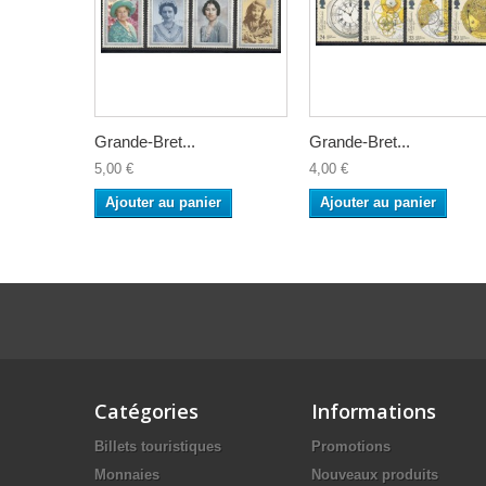
Grande-Bret...
Grande-Bret...
5,00 €
4,00 €
Ajouter au panier
Ajouter au panier
Catégories
Informations
Billets touristiques
Promotions
Monnaies
Nouveaux produits