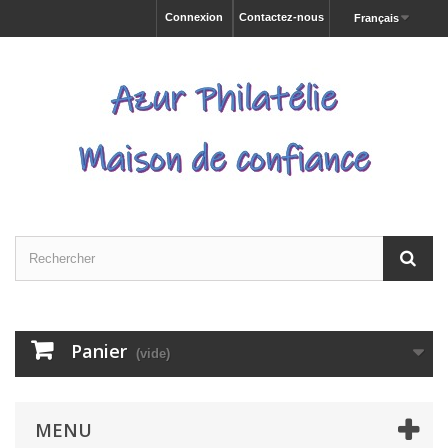
Connexion
Contactez-nous
Français
Panier
(vide)
MENU