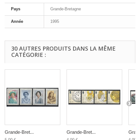
Pays
Grande-Bretagne
Année
1995
30 AUTRES PRODUITS DANS LA MÊME
CATÉGORIE :
Grande-Bret...
Grande-Bret...
Grand
5,00 €
4,00 €
4,00 €