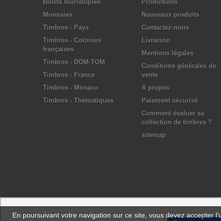
Billets touristiques
Promotions
Monnaies
Nouveaux produits
Timbres - Pays
Contactez-nous
Timbres - Colonies
Livraison
françaises
Mentions légales
Timbres - DOM-TOM
Conditions générales de
Timbres - France
vente
Timbres - Monaco
A propos
Timbres - Thématiques
Paiement sécurisé
Comment évaluer sa
collection de timbres ?
sitemap
En poursuivant votre navigation sur ce site, vous devez accepter l’ut