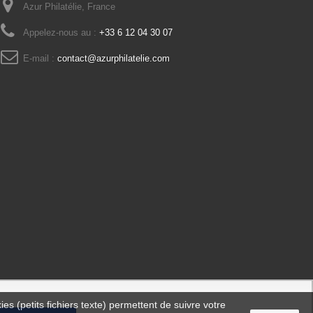
Azur Philatélie, France
Appelez-nous au :
+33 6 12 04 30 07
E-mail :
contact@azurphilatelie.com
es (petits fichiers texte) permettent de suivre votre