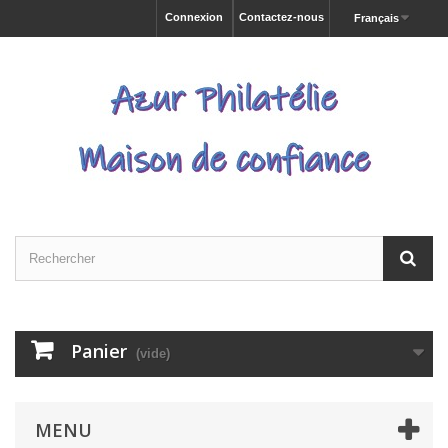
Connexion
Contactez-nous
Français
Panier
(vide)
MENU