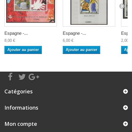
Espagne -...
Espagne -...
Espag
8,00 €
6,00 €
2,00 €
Ajouter au panier
Ajouter au panier
Ajou
Catégories
Informations
Mon compte