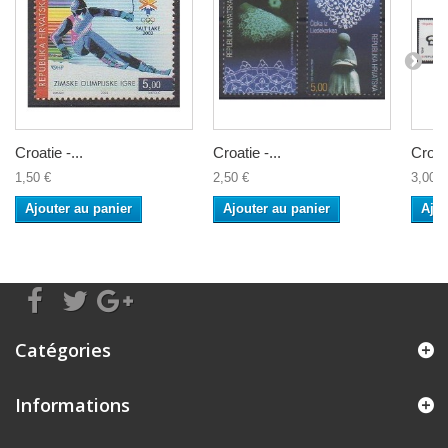
Croatie -...
Croatie -...
Croati
1,50 €
2,50 €
3,00 €
Ajouter au panier
Ajouter au panier
Ajou
Catégories
Informations