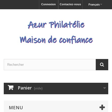
Connexion
Contactez-nous
Français
Panier
(vide)
MENU