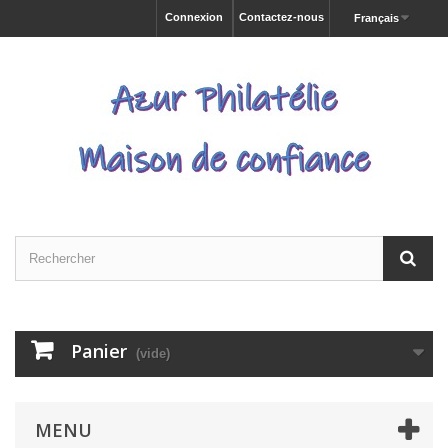
Connexion
Contactez-nous
Français
Panier
(vide)
MENU