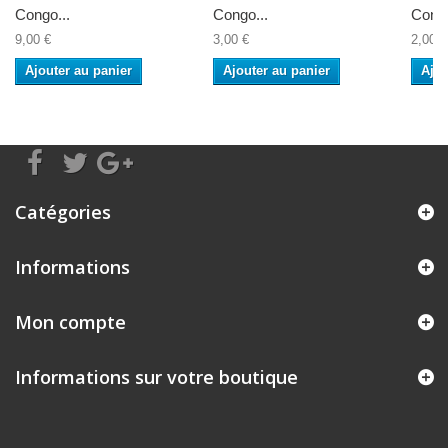
Congo...
Congo...
Congo
9,00 €
3,00 €
2,00 €
Ajouter au panier
Ajouter au panier
Ajou
Catégories
Informations
Mon compte
Informations sur votre boutique