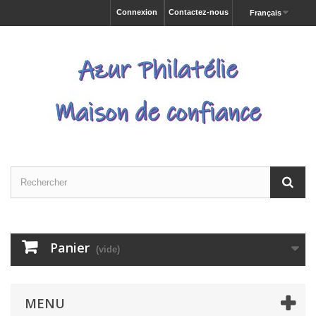
Connexion
Contactez-nous
Français
Panier
(vide)
MENU