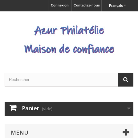
Connexion
Contactez-nous
Français
Panier
(vide)
MENU