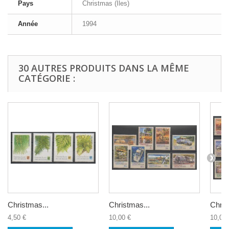
Pays
Christmas (Iles)
Année
1994
30 AUTRES PRODUITS DANS LA MÊME
CATÉGORIE :
Christmas...
Christmas...
Chris
4,50 €
10,00 €
10,00 