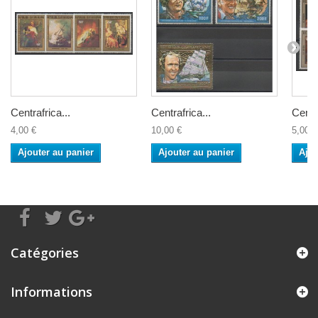
Centrafrica...
Centrafrica...
Centra
4,00 €
10,00 €
5,00 €
Ajouter au panier
Ajouter au panier
Ajou
Catégories
Informations