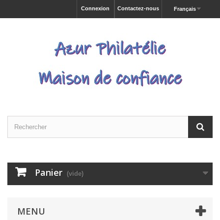
Connexion
Contactez-nous
Français
Panier
(vide)
MENU