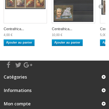
Centrafrica...
Centrafrica...
Centra
4,00 €
10,00 €
5,00 €
Ajouter au panier
Ajouter au panier
Ajou
Catégories
Informations
Mon compte