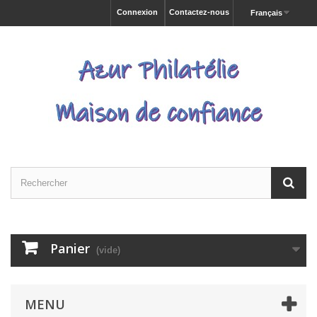
Connexion
Contactez-nous
Français
Panier
(vide)
MENU