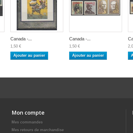
Canada -...
Canada -...
Ca
1,50 €
1,50 €
2,
Ajouter au panier
Ajouter au panier
A
Mon compte
Mes commandes
Mes retours de marchandise