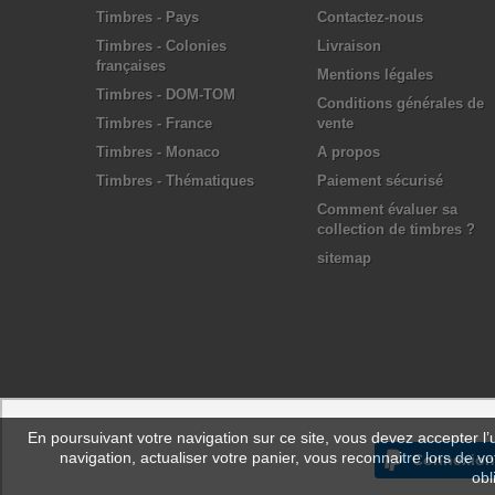
Timbres - Pays
Contactez-nous
Timbres - Colonies
Livraison
françaises
Mentions légales
Timbres - DOM-TOM
Conditions générales de
Timbres - France
vente
Timbres - Monaco
A propos
Timbres - Thématiques
Paiement sécurisé
Comment évaluer sa
collection de timbres ?
sitemap
En poursuivant votre navigation sur ce site, vous devez accepter l’ut
navigation, actualiser votre panier, vous reconnaitre lors de vo
Connexion
obl