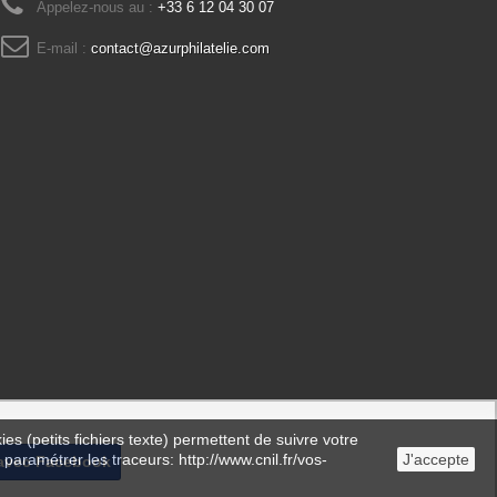
Appelez-nous au :
+33 6 12 04 30 07
E-mail :
contact@azurphilatelie.com
es (petits fichiers texte) permettent de suivre votre
 paramétrer les traceurs: http://www.cnil.fr/vos-
J'accepte
avec Facebook